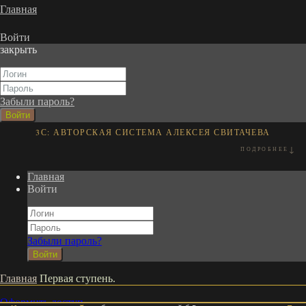
Главная
Войти
закрыть
Забыли пароль?
Войти
3С: АВТОРСКАЯ СИСТЕМА АЛЕКСЕЯ СВИТАЧЕВА
↓
ПОДРОБНЕЕ
АВТОР
О СИСТЕМЕ
ПОДХОД
Главная
Войти
Забыли пароль?
Войти
Главная
Первая ступень.
Оформить доступ.
Свитачев Алексей Васильевич