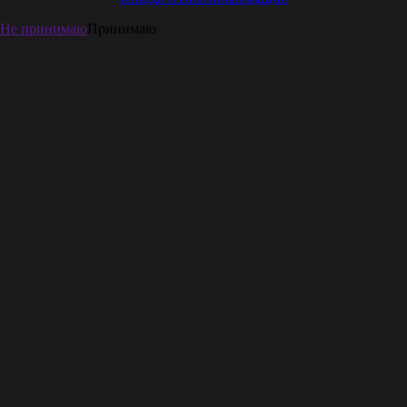
Не принимаю
Принимаю
ВКонтакте
Сообщество и обсуждения
Telegram
Лучшая ТГ группа по БИ
YouTube
Подробные разъяснения