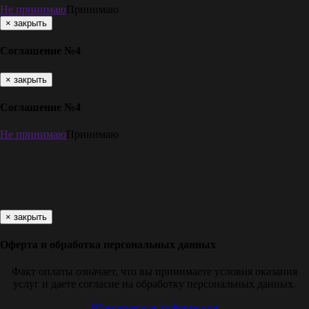
Не принимаю
Принимаю
×
закрыть
Соглашение №4
×
закрыть
Соглашение №4
Не принимаю
Принимаю
×
закрыть
Оферта и обработка персональных данных
Факт оплаты означает, что вы принимаете условия оказания
услуг и даете согласие на обработку персональных данных.
Юридическая информация