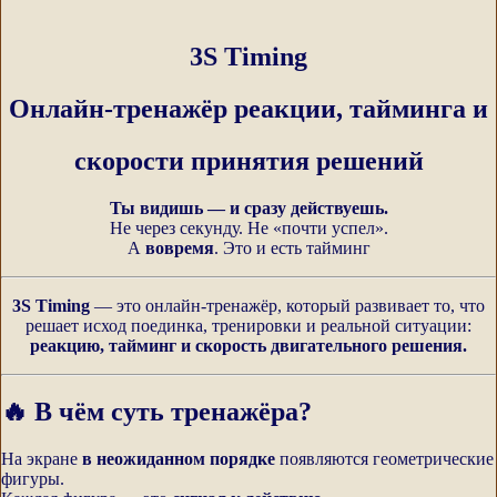
РАЗРАБОТЧИК СИСТЕМЫ 3С
Более 20 лет научно-исследовательской деятельности в области
3S Timing
биомеханики и преподавания боевых искусств. Педагог (физика и
математика), психолог, корпоративный юрист.
Онлайн-тренажёр реакции, тайминга и
ОБРАЩЕНИЕ РУКОВОДИТЕЛЯ ОНЛАЙН-ШКОЛЫ
скорости принятия решений
Ты видишь — и сразу действуешь.
Не через секунду. Не «почти успел».
А
вовремя
. Это и есть тайминг
3S Timing
— это онлайн-тренажёр, который развивает то, что
решает исход поединка, тренировки и реальной ситуации:
реакцию, тайминг и скорость двигательного решения.
🔥 В чём суть тренажёра?
На экране
в неожиданном порядке
появляются геометрические
фигуры.