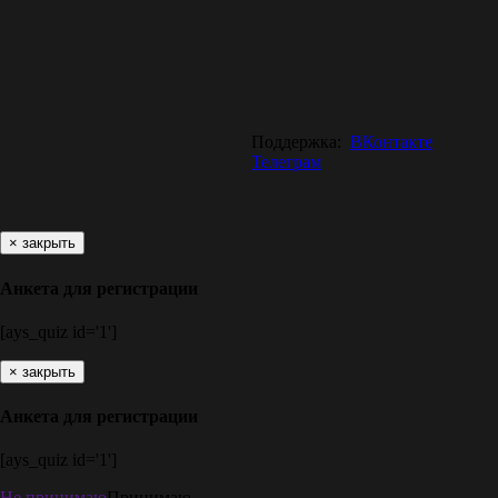
Поддержка:
ВКонтакте
Телеграм
×
закрыть
Анкета для регистрации
[ays_quiz id='1']
×
закрыть
Анкета для регистрации
[ays_quiz id='1']
Не принимаю
Принимаю