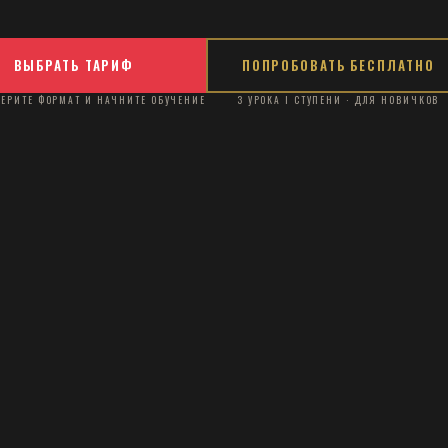
ОТ НОВИЧКА ДО МАСТЕРА
Авторская система Алексея Свитачева — шаг за шаго
боксерскому мастерству, с персональной проверкой
каждого задания.
ВЫБРАТЬ ТАРИФ
ПОПРОБОВАТЬ БЕСПЛ
ВЫБЕРИТЕ ФОРМАТ И НАЧНИТЕ ОБУЧЕНИЕ
3 УРОКА I СТУПЕНИ · ДЛЯ Н